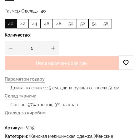
Размер Одежды
40
40
42
44
46
48
50
52
54
56
Количество:
Нет в наличии
-
1 635 грн.
Параметри товару
Длина по спине 115 см, длина рукава от плеча 51 см.
Склад тканини
Состав: 97% хлопок, 3% эластан.
Догляд за виробом
- деликатная стирка при температуре воды до 40 °C -
Артикул:
P209
гладить при температуре утюга до 150 °C - не
отбеливать - сухая чистка с использованием
Категории:
Женская медицинская одежда
,
Женские