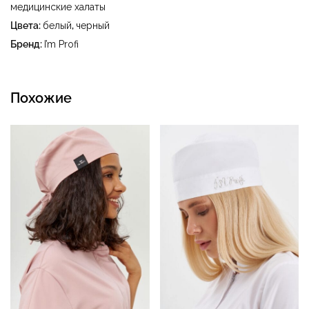
тетрахлорэтилена (перхлорэтилена) и углеводородов
медицинские халаты
(бензин, уайт-спирит) - сушить в сушильном барабане
Цвета:
белый
,
черный
при температуре до 40 °C
Бренд:
I’m Profi
Похожие