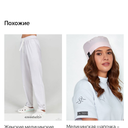
Похожие
42
44
46
48
50
Медицинская шапочка –
Женские медицинские