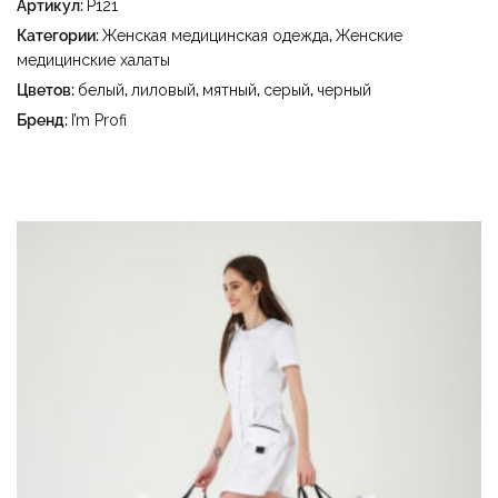
Артикул:
P121
гладить при температуре утюга до 150 °C - не
отбеливать - сухая чистка с использованием
Категории:
Женская медицинская одежда
,
Женские
тетрахлорэтилена (перхлорэтилена) и углеводородов
медицинские халаты
(бензин, уайт-спирит) - сушить в барабане при
Цветов:
белый
,
лиловый
,
мятный
,
серый
,
черный
температуре до 40 °C
Бренд:
I’m Profi