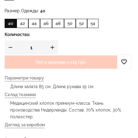
Размер Одежды
40
40
42
44
46
48
50
52
54
Количество:
Нет в наличии
-
1 015 грн.
Параметри товару
Длина халата 85 см. Длина рукава 19 см.
Склад тканини
Медицинский хлопок премиум-класса. Ткань
производства Нидерланды. Состав: 70% хлопок, 30%
полиэстер.
Догляд за виробом
- деликатная стирка при температуре воды до 40 °C -