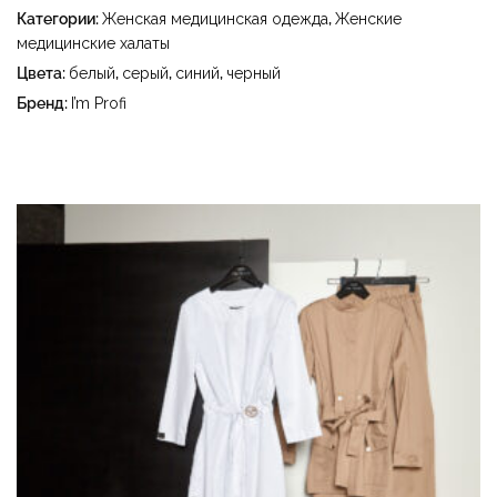
отбеливать - сухая чистка с использованием
Категории:
Женская медицинская одежда
,
Женские
тетрахлорэтилена (перхлорэтилена) и углеводородов
медицинские халаты
(бензин, уайт-спирит) - сушить в барабане стиральной
Цвета:
белый
,
серый
,
синий
,
черный
машины при температуре до 40 °C
Бренд:
I’m Profi