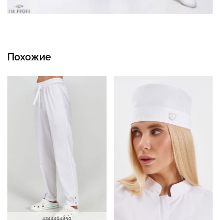
Похожие
42
44
46
48
50