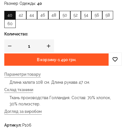
Размер Одежды
40
40
42
44
46
48
50
52
54
56
58
60
Количество:
В корзину
-
1 490 грн.
Параметри товару
Длина халата 108 см. Длина рукава 47 см.
Склад тканини
Ткань производства Голландия. Состав: 70% хлопок,
30% полиэстер.
Догляд за виробом
- деликатная стирка при температуре воды до 40 °C -
Артикул:
P106
гладить при температуре утюга до 150 °C - не