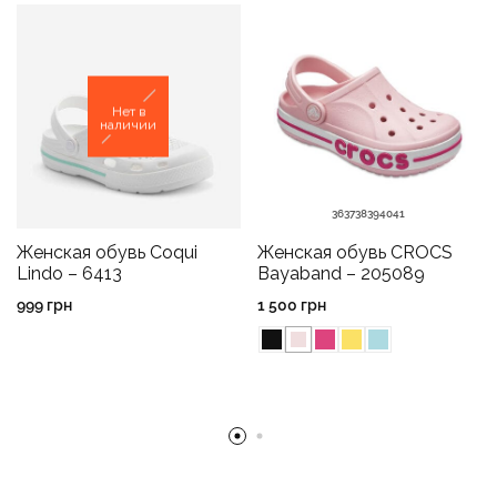
Нет в
наличии
36
37
38
39
40
41
Женская обувь Coqui
Женская обувь CROCS
Lindo – 6413
Bayaband – 205089
999
грн
1 500
грн