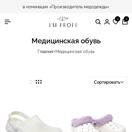
в номинации «Производитель медодежды»
0
0
Поиск
Вход
Спис
Ко
жела
Медицинская обувь
Главная
Медицинская обувь
Сортировать