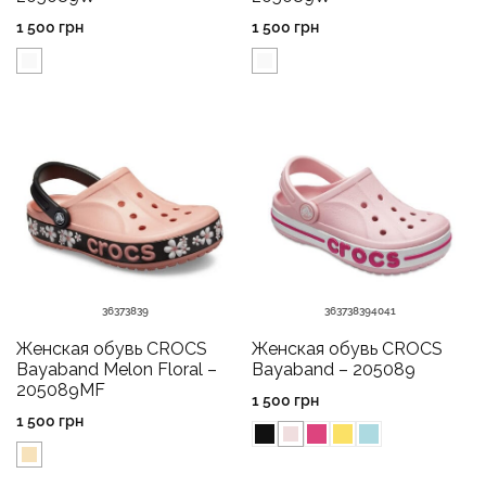
1 500
грн
1 500
грн
36
37
38
39
36
37
38
39
40
41
Женская обувь CROCS
Женская обувь CROCS
Bayaband Melon Floral –
Bayaband – 205089
205089MF
1 500
грн
1 500
грн