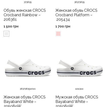
37
38
39
36
37
38
39
Обувь женская CROCS
Женская обувь CROCS
Crocband Rainbow –
Crocband Platform –
206361
205434
1 500
грн
1 700
грн
36
37
38
39
40
41
42
43
44
Женская обувь CROCS
Мужская обувь CROCS
Bayaband White –
Bayaband White –
205089W
205089W