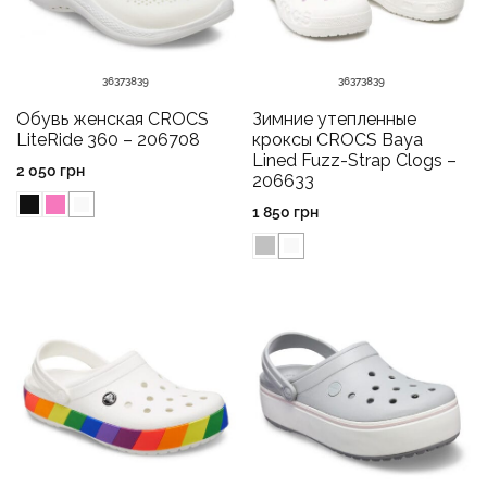
36
37
38
39
36
37
38
39
Обувь женская CROCS
Зимние утепленные
LiteRide 360 – 206708
кроксы CROCS Baya
Lined Fuzz-Strap Clogs –
2 050
грн
206633
1 850
грн