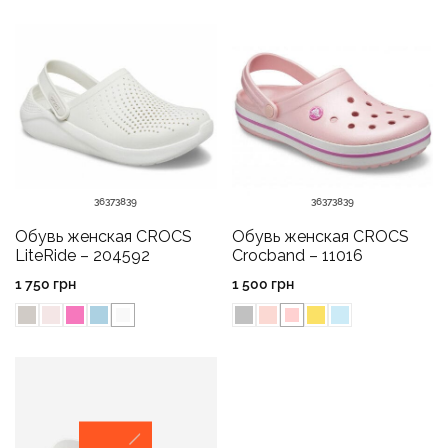
36
37
38
39
36
37
38
39
Обувь женская CROCS
Обувь женская CROCS
LiteRide – 204592
Crocband – 11016
1 750
грн
1 500
грн