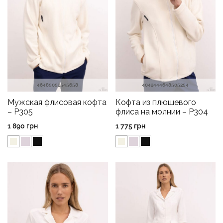
46
48
50
52
54
56
58
40
42
44
46
48
50
52
54
Мужская флисовая кофта
Кофта из плюшевого
– P305
флиса на молнии – P304
1 890
грн
1 775
грн