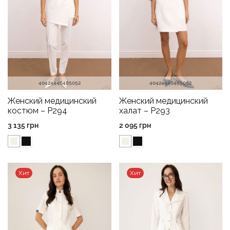
40
42
44
46
48
50
52
40
42
44
46
48
50
52
Женский медицинский
Женский медицинский
костюм – P294
халат – P293
3 135
грн
2 095
грн
Хит
Хит