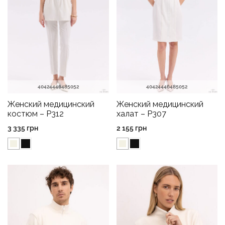
40
42
44
46
48
50
52
40
42
44
46
48
50
52
Женский медицинский
Женский медицинский
костюм – P312
халат – P307
3 335
грн
2 155
грн