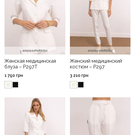
40
42
44
46
48
50
52
40
42
44
46
48
50
52
Женская медицинская
Женский медицинский
блуза – P297T
костюм – P297
1 750
грн
3 210
грн