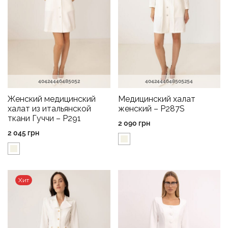
40
42
44
46
48
50
52
40
42
44
46
48
50
52
54
Женский медицинский
Медицинский халат
халат из итальянской
женский – P287S
ткани Гуччи – P291
2 090
грн
2 045
грн
Хит