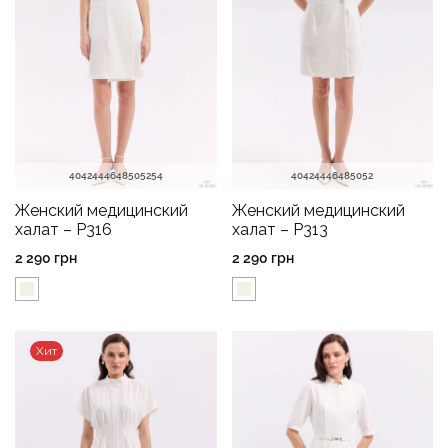
40
42
44
46
48
50
52
54
40
42
44
46
48
50
52
Женский медицинский
Женский медицинский
халат – P316
халат – P313
2 290
грн
2 290
грн
Хит