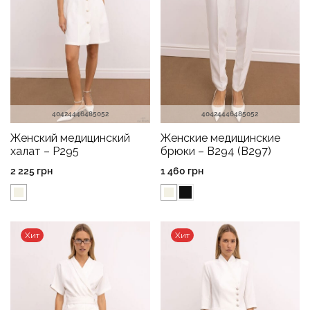
40
42
44
46
48
50
52
40
42
44
46
48
50
52
Женский медицинский
Женские медицинские
халат – P295
брюки – B294 (B297)
2 225
грн
1 460
грн
Хит
Хит