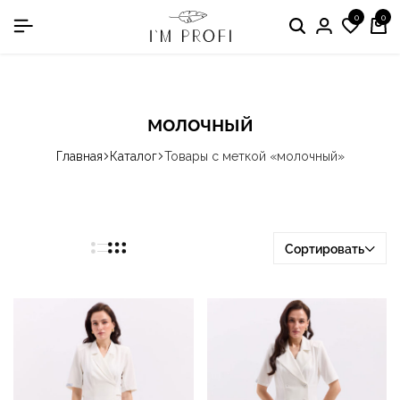
0
0
в номинации «Производитель медодежды»
Поиск
Вход
Спис
Ко
жела
молочный
Главная
Каталог
Товары с меткой «молочный»
Сортировать