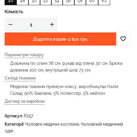
46
48
50
52
54
56
58
60
62
Кількість
Додати в кошик
-
2 820 грн.
Параметри товару
Довжина по спині 78 см, рукав від плеча 30 см. Брюки
довжина 100 см, внутрішній шов 73 см.
Склад тканини
Медична тканина преміум-класу, виробництва Італія.
Склад: 90% бавовна, 5% поліестер, 5% нейлон.
Догляд за виробом
- делікатне прання за температури води до 40 °C -
Артикул:
P257
прасувати за температури праски до 150 °C - не
відбілювати - суха чистка з використанням
Категорії:
Чоловічі медичні костюми
,
Чоловічий медичний
тетрахлоретилену (перхлоретилену) та вуглеводів
одяг
(бензин, вайт-спірит) - сушити в пральному барабані за