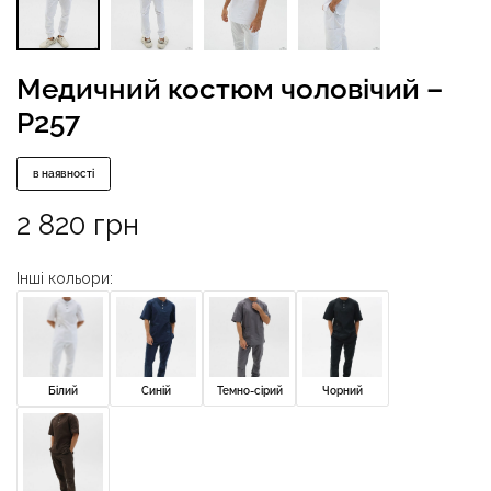
Медичний костюм чоловічий –
P257
в наявності
2 820
грн
Інші кольори:
Білий
Синій
Темно-сірий
Чорний