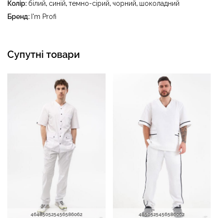
Колір:
білий
,
синій
,
темно-сірий
,
чорний
,
шоколадний
температури до 40 °C
Бренд:
I'm Profi
Супутні товари
46
48
50
52
54
56
58
60
62
48
50
52
54
56
58
60
62