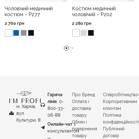
Чоловічий медичний
Костюм медичний
костюм – P277
чоловічий – P202
2 760
грн
2 280
грн
Гаряча
Про бренд
Співробітництво
лінія
: 0-
Оплата і
Корпоративним
м. Харків,
800-33-
доставка
клієнтам
вул.
06-88
товару
Політика
Культури, 8
Обмін і
конфіденційност
Онлайн-чат
з
повернення
Публічний
консультантом
товару
договір