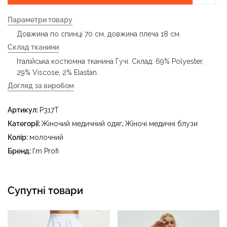
Параметри товару
Довжина по спинці 70 см, довжина плеча 18 см.
Склад тканини
Італійська костюмна тканина Гучі. Склад: 69% Polyester,
29% Viscose, 2% Elastan.
Догляд за виробом
- делікатне прання за температури води до 40 °C -
Артикул:
P317T
прасувати за температури праски до 150 °C - не
відбілювати - суха чистка з використанням
Категорії:
Жіночий медичний одяг
,
Жіночі медичні блузи
тетрахлоретилену (перхлоретилену) та вуглеводів
Колір:
молочний
(бензин, вайт-спірит) - сушити в пральному барабані за
Бренд:
I'm Profi
температури до 40 °C
Супутні товари