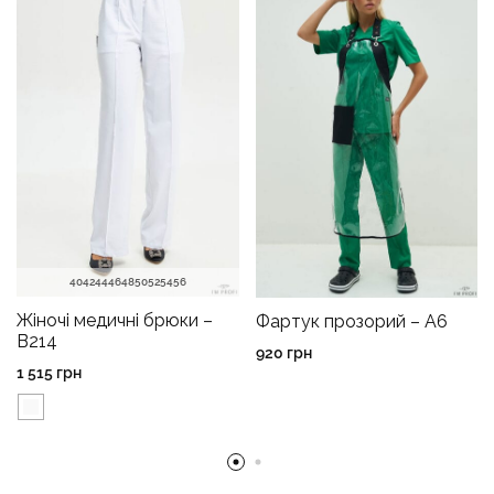
40
42
44
46
48
50
52
54
56
Жіночі медичні брюки –
Фартук прозорий – A6
B214
920
грн
1 515
грн