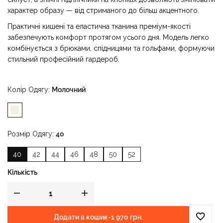
характер образу — від стриманого до більш акцентного.
Практичні кишені та еластична тканина преміум-якості
забезпечують комфорт протягом усього дня. Модель легко
комбінується з брюками, спідницями та гольфами, формуючи
стильний професійний гардероб.
Таблиця розмірів блузи
Колір Одягу
Молочний
Розмір Одягу
40
40
42
44
46
48
50
52
Кількість
Додати в кошик
-
1 970 грн.