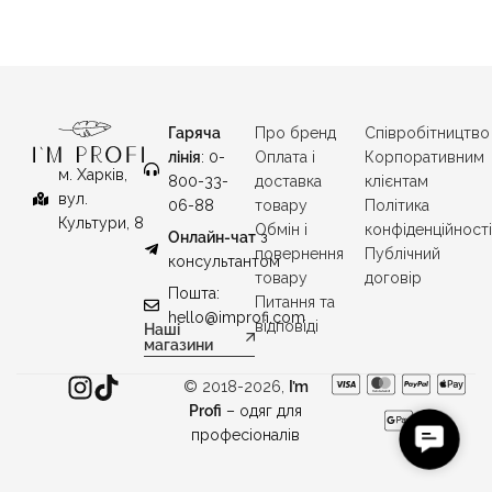
Гаряча
Про бренд
Співробітництво
лінія
: 0-
Оплата і
Корпоративним
м. Харків,
800-33-
доставка
клієнтам
вул.
06-88
товару
Політика
Культури, 8
Обмін і
конфіденційност
Онлайн-чат
з
повернення
Публічний
консультантом
товару
договір
Пошта:
Питання та
hello@improfi.com
відповіді
Наші
магазини
© 2018-2026,
I’m
Profi
– одяг для
C
професіоналів
o
n