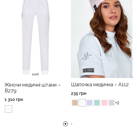
42
46
Шапочка медична – A112
Жіночи медичні штани –
B279
235
грн
1 310
грн
+2