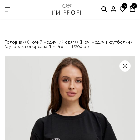
0
0
в номінації «Кращій виробник медичного одягу»
Головна
Жіночий медичний одяг
Жіночі медичні футболки
Футболка оверсайз “I’m Profi” – P204ipo