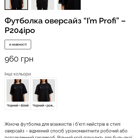
Футболка оверсайз “I’m Profi” –
P204ipo
в наявності
960
грн
Інші кольори:
Чорний + білий
Чорний + рожевий
Жіноча футболка для візажистів і б’юті майстрів в стилі
оверсайз – відмінний спосіб урізноманітнити робочий або
повсякденний гардероб. Вільний крій підходить для будь-якої