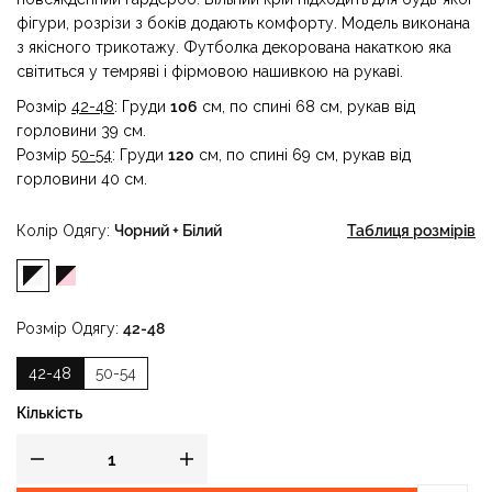
фігури, розрізи з боків додають комфорту. Модель виконана
з якісного трикотажу. Футболка декорована накаткою яка
світиться у темряві і фірмовою нашивкою на рукаві.
Розмір
42-48
: Груди
106
см, по спині 68 см, рукав від
горловини 39 см.
Розмір
50-54
: Груди
120
см, по спині 69 см, рукав від
горловини 40 см.
Колір Одягу
Чорний + Білий
Таблиця розмірів
Розмір Одягу
42-48
42-48
50-54
Кількість