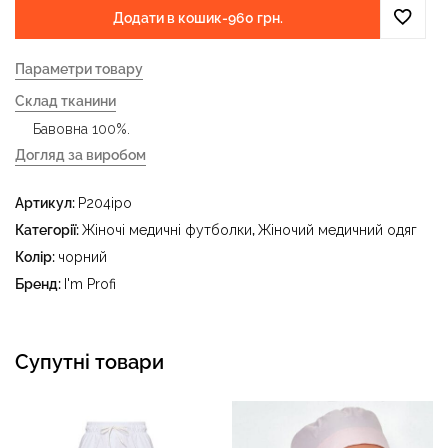
Додати в кошик
-
960 грн.
Параметри товару
Склад тканини
Бавовна 100%.
Догляд за виробом
- делікатне прання за температури води до 40 °C -
Артикул:
P204ipo
прасувати за температури праски до 150 °C - не
відбілювати - суха чистка з використанням
Категорії:
Жіночі медичні футболки
,
Жіночий медичний одяг
тетрахлоретилену (перхлоретилену) та вуглеводів
Колір:
чорний
(бензин, вайт-спірит) - сушити в пральному барабані за
Бренд:
I'm Profi
температури до 40 °C
Супутні товари