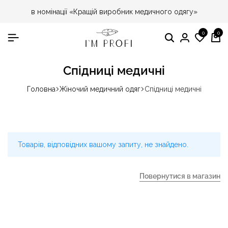
в номінації «Кращій виробник медичного одягу»
0
0
Пошук
Особист
Спис
Ко
кабінет
бажа
Спідниці медичні
Головна
Жіночий медичний одяг
Спідниці медичні
Товарів, відповідних вашому запиту, не знайдено.
Повернутися в магазин