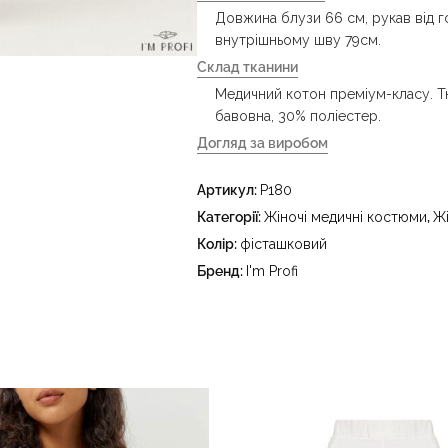
Довжина блузи 66 см, рукав від 
внутрішньому шву 79см.
Склад тканини
Медичний котон преміум-класу. Т
бавовна, 30% поліестер.
Догляд за виробом
- делікатне прання за температур
Артикул:
P180
праски до 150 °C - не відбілювати
тетрахлоретилену (перхлоретилену
Категорії:
Жіночі медичні костюми
,
Ж
в пральному барабані за температ
Колір:
фісташковий
Бренд:
I'm Profi