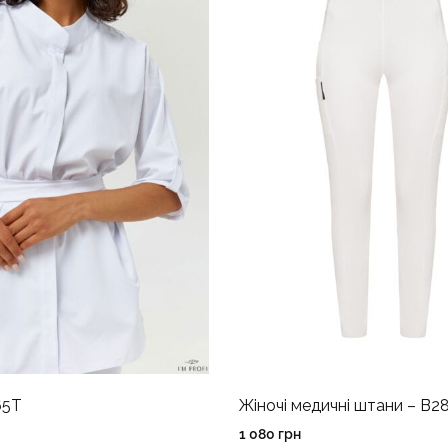
65T
Жіночі медичні штани – B2
1 080
грн