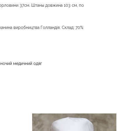
горловини 37см. Штаны довжина 103 см, по
канина виробництва Голландія. Склад: 70%
и води до 40 °C - прасувати за температури
 - суха чистка з використанням
) та вуглеводів (бензин, вайт-спірит) - сушити
іночий медичний одяг
ури до 40 °C