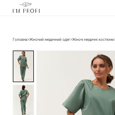
I'm Profi – переможець «Вибір країни» 2024 і 2025
080033068
Гаряча лінія:
Медичний
Магазин
одяг
красивого
IM
медичного
PROFI
одягу
для
Головна
Жіночий медичний одяг
Жіночі медичні костюми
професіоналів