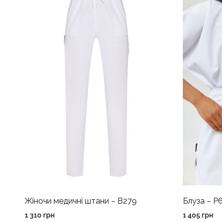
Жіночи медичні штани – B279
Блуза – P
1 310
грн
1 405
грн