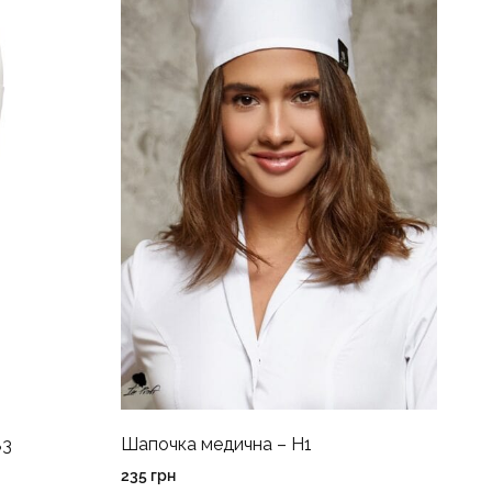
Шапочка медична – H1
83
235
грн