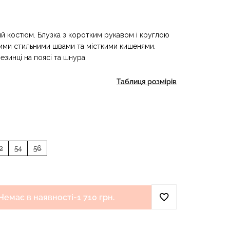
ний костюм. Блузка з коротким рукавом і круглою
ми стильними швами та місткими кишенями.
езинці на поясі та шнура.
Таблиця розмірів
2
54
56
Немає в наявності
-
1 710 грн.