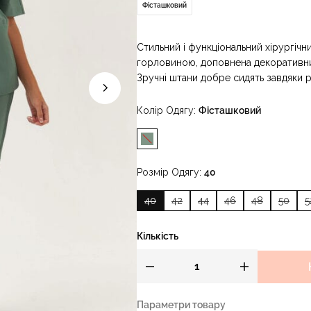
Фісташковий
Стильний і функціональний хірургіч
горловиною, доповнена декоративни
Зручні штани добре сидять завдяки р
Колір Одягу
Фісташковий
Розмір Одягу
40
40
42
44
46
48
50
5
Кількість
Параметри товару