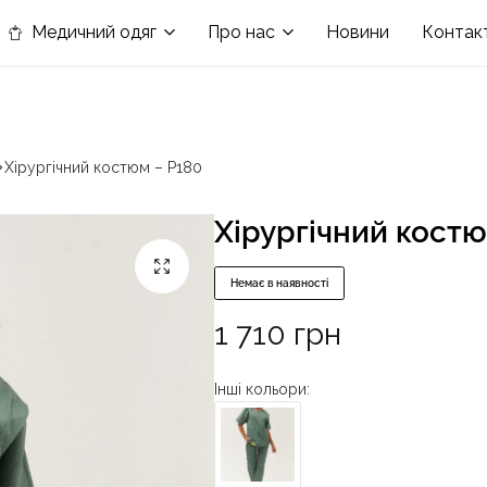
в номінації «Кращій виробник медичного одягу»
Медичний одяг
Про нас
Новини
Контак
Хірургічний костюм – P180
Хірургічний костю
Немає в наявності
1 710
грн
Інші кольори: