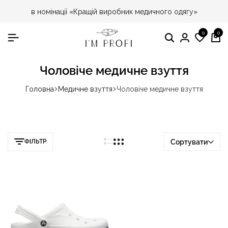
в номінації «Кращій виробник медичного одягу»
0
0
Пошук
Особист
Спис
Ко
кабінет
бажа
Чоловіче медичне взуття
Головна
Медичне взуття
Чоловіче медичне взуття
ФІЛЬТР
Сортувати