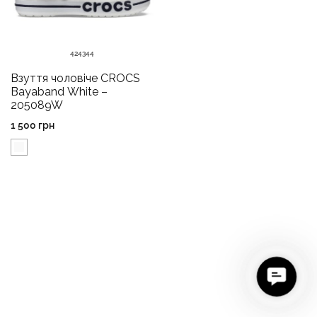
42
43
44
Взуття чоловіче CROCS
Bayaband White –
205089W
1 500
грн
C
o
n