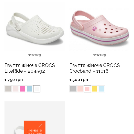
36
37
38
39
36
37
38
39
Взуття жіноче CROCS
Взуття жіноче CROCS
LiteRide – 204592
Crocband – 11016
1 750
грн
1 500
грн
Немає в
наявності