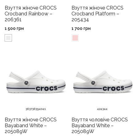
Взуття жіноче CROCS
Взуття жіноче CROCS
Crocband Rainbow –
Crocband Platform –
206361
205434
1 500
грн
1 700
грн
36
37
38
39
40
41
42
43
44
Взуття жіноче CROCS
Взуття чоловіче CROCS
Bayaband White –
Bayaband White –
205089W
205089W