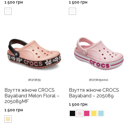
1 500
грн
1 500
грн
36
37
38
39
36
37
38
39
40
41
Взуття жіноче CROCS
Взуття жіноче CROCS
Bayaband Melon Floral –
Bayaband – 205089
205089MF
1 500
грн
1 500
грн