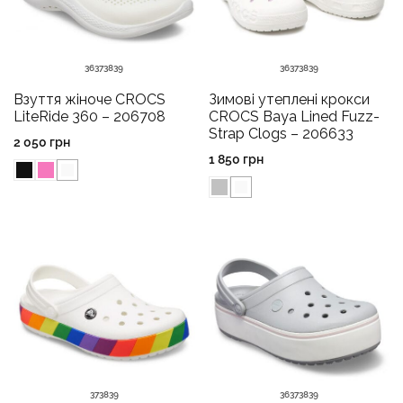
36
37
38
39
36
37
38
39
Взуття жіноче CROCS
Зимові утеплені крокси
LiteRide 360 – 206708
CROCS Baya Lined Fuzz-
Strap Clogs – 206633
2 050
грн
1 850
грн
37
38
39
36
37
38
39