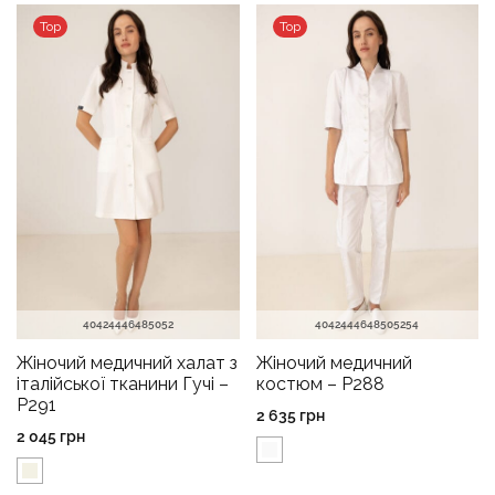
Top
Top
40
42
44
46
48
50
52
40
42
44
46
48
50
52
54
Жіночий медичний халат з
Жіночий медичний
італійської тканини Гучі –
костюм – P288
P291
2 635
грн
2 045
грн