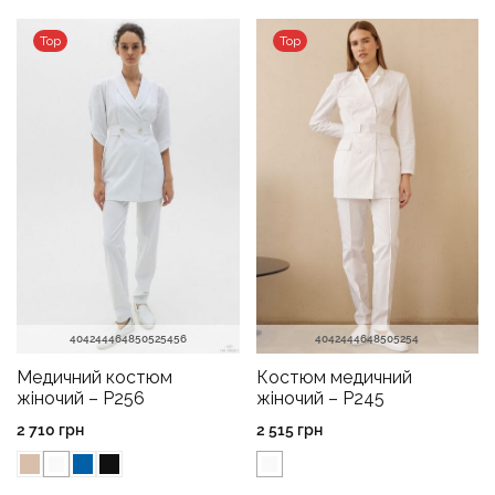
Top
Top
40
42
44
46
48
50
52
54
56
40
42
44
46
48
50
52
54
Медичний костюм
Костюм медичний
жіночий – P256
жіночий – P245
2 710
грн
2 515
грн