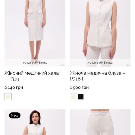
40
42
44
46
48
50
52
40
42
44
46
48
50
52
Жіночий медичний халат
Жіноча медична блуза –
– P319
P318T
2 140
грн
1 900
грн
New