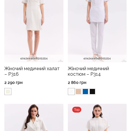
40
42
44
46
48
50
52
54
40
42
44
46
48
50
52
54
Жіночий медичний халат
Жіночий медичний
– P316
костюм – P314
2 290
грн
2 860
грн
Top