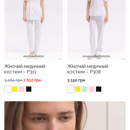
40
42
44
46
48
50
40
42
44
46
48
50
52
54
Жіночий медичний
Жіночий медичний
костюм – P311
костюм – P308
3 265
грн
2 612
грн
3 150
грн