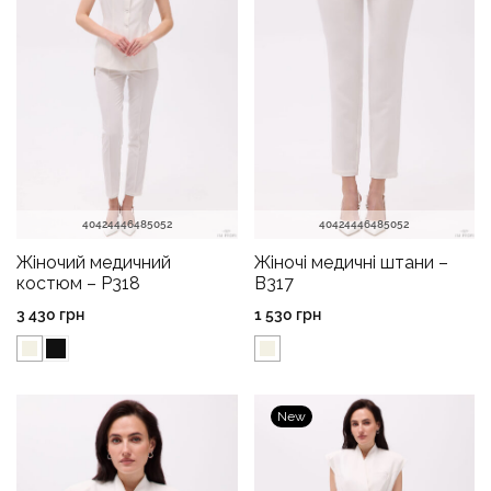
40
42
44
46
48
50
52
40
42
44
46
48
50
52
Жіночий медичний
Жіночі медичні штани –
костюм – P318
B317
3 430
грн
1 530
грн
New