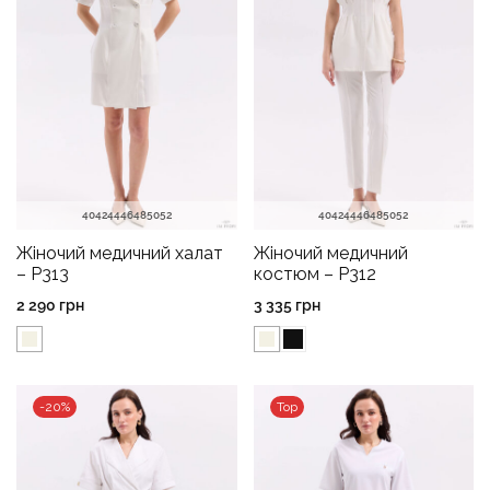
40
42
44
46
48
50
52
40
42
44
46
48
50
52
Жіночий медичний халат
Жіночий медичний
– P313
костюм – P312
2 290
грн
3 335
грн
-20%
Top