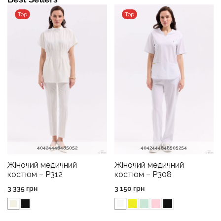
Top
Top
40
42
44
46
48
50
52
40
42
44
46
48
50
52
54
Жіночий медичний
Жіночий медичний
костюм – P312
костюм – P308
3 335
грн
3 150
грн