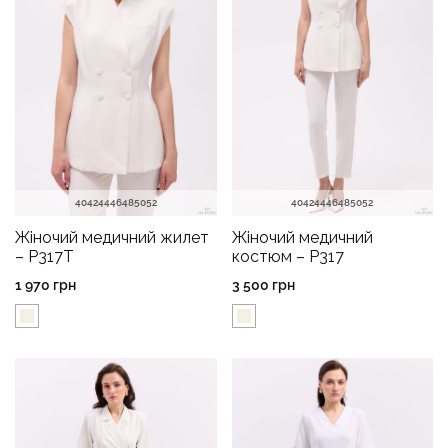
40
42
44
46
48
50
52
40
42
44
46
48
50
52
Жіночий медичний жилет
Жіночий медичний
– P317T
костюм – P317
1 970
грн
3 500
грн