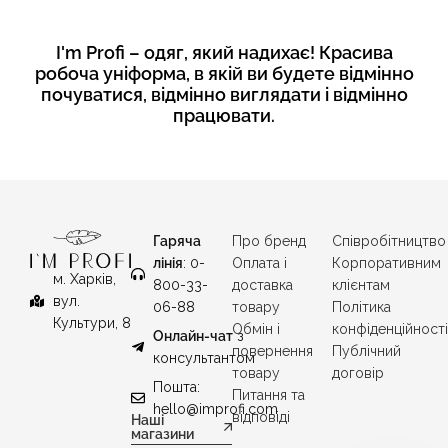
I'm Profi – одяг, який надихає! Красива
робоча уніформа, в якій ви будете відмінно
почуватися, відмінно виглядати і відмінно
працювати.
Гаряча
Про бренд
Співробітництво
лінія
: 0-
Оплата і
Корпоративним
м. Харків,
800-33-
доставка
клієнтам
вул.
06-88
товару
Політика
Культури, 8
Обмін і
конфіденційност
Онлайн-чат
з
повернення
Публічний
консультантом
товару
договір
Пошта:
Питання та
hello@improfi.com
відповіді
Наші
магазини