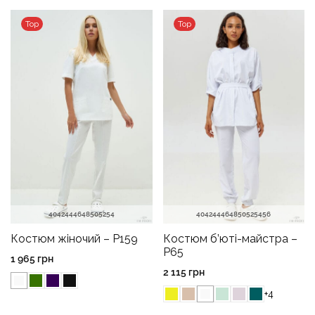
Top
Top
40
42
44
46
48
50
52
54
40
42
44
46
48
50
52
54
56
Костюм жіночий – P159
Костюм б’юті-майстра –
P65
1 965
грн
2 115
грн
+4