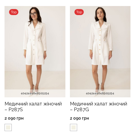
Top
Top
40
42
44
46
48
50
52
54
40
42
44
46
48
50
52
54
Медичний халат жіночий
Медичний халат жіночий
– P287S
– P287G
2 090
грн
2 090
грн