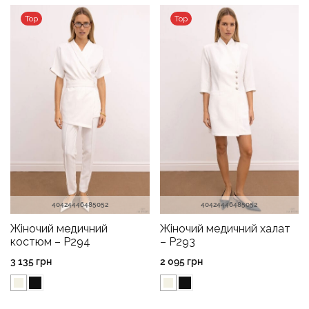
Top
Top
40
42
44
46
48
50
52
40
42
44
46
48
50
52
Жіночий медичний
Жіночий медичний халат
костюм – P294
– P293
3 135
грн
2 095
грн