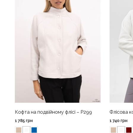
Кофта на подвійному флісі – P299
Флісова к
1 785
грн
1 740
грн