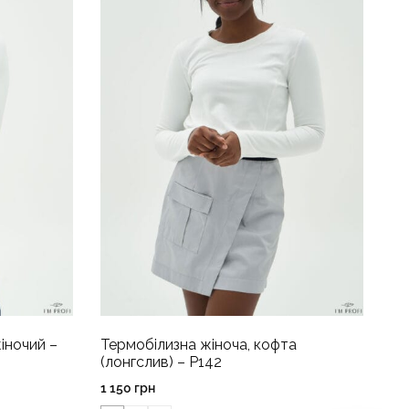
іночий –
Термобілизна жіноча, кофта
(лонгслив) – P142
1 150
грн