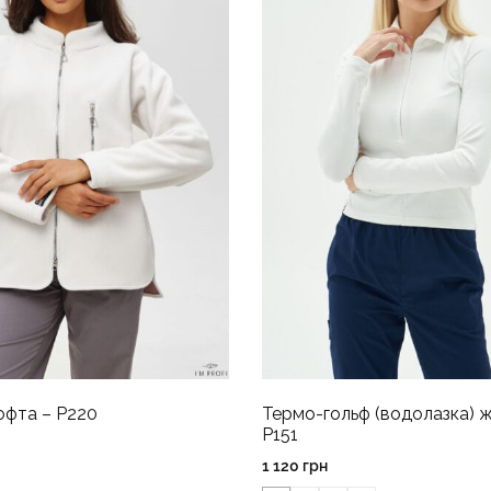
офта – P220
Термо-гольф (водолазка) ж
P151
1 120
грн