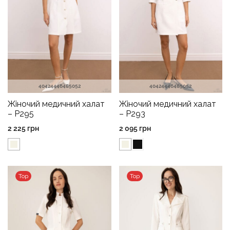
40
42
44
46
48
50
52
40
42
44
46
48
50
52
Жіночий медичний халат
Жіночий медичний халат
– P295
– P293
2 225
грн
2 095
грн
Top
Top