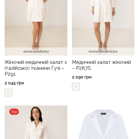
40
42
44
46
48
50
52
40
42
44
46
48
50
52
54
Жіночий медичний халат з
Медичний халат жіночий
італійської тканини Гучі –
– P287S
P291
2 090
грн
2 045
грн
Top