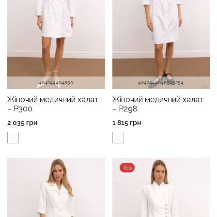
40
42
44
46
48
50
40
42
44
46
48
50
52
54
Жіночий медичний халат
Жіночий медичний халат
– P300
– P298
2 035
грн
1 815
грн
Top