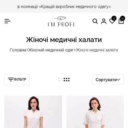
в номінації «Кращій виробник медичного одягу»
0
0
Пошук
Особист
Спис
Ко
кабінет
бажа
Жіночі медичні халати
Головна
Жіночий медичний одяг
Жіночі медичні халати
ФІЛЬТР
Сортувати