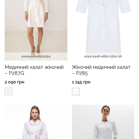
40
42
44
46
48
50
52
54
40
42-44
46-48
50-52
54-56
Медичний халат жіночий
Жіночий медичний халат
– P287G
– P285
2 090
грн
1 745
грн