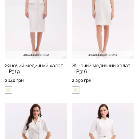
40
42
44
46
48
50
52
40
42
44
46
48
50
52
54
Жіночий медичний халат
Жіночий медичний халат
– P319
– P316
2 140
грн
2 290
грн