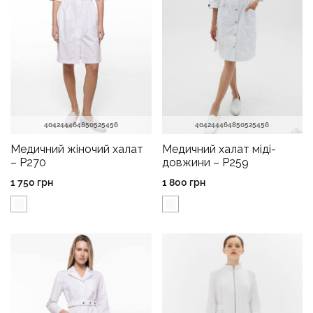
40
42
44
46
48
50
52
54
56
40
42
44
46
48
50
52
54
56
Медичний жіночий халат
Медичний халат міді-
– P270
довжини – P259
1 750
грн
1 800
грн