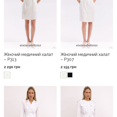
40
42
44
46
48
50
52
40
42
44
46
48
50
52
Жіночий медичний халат
Жіночий медичний халат
– P313
– P307
2 290
грн
2 155
грн