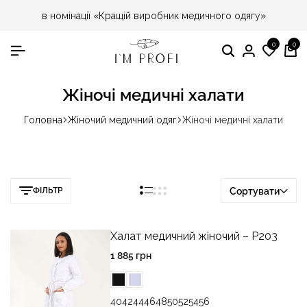
в номінації «Кращій виробник медичного одягу»
0
0
Пошук
Особист
Спис
Ко
кабінет
бажа
Жіночі медичні халати
Головна
Жіночий медичний одяг
Жіночі медичні халати
ФІЛЬТР
Сортувати
Халат медичний жіночий – P203
1 885
грн
40
42
44
46
48
50
52
54
56