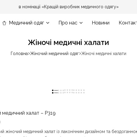
в номінації «Кращій виробник медичного одягу»
Медичний одяг
Про нас
Новини
Контак
Жіночі медичні халати
Головна
Жіночий медичний одяг
Жіночі медичні халати
 медичний халат – P319
н
й жіночий медичний халат із лаконічним дизайном та бездоганн