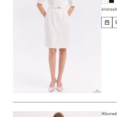
40
42
44
4
Жіночий