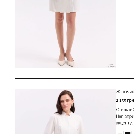
Жіночий
2 155
грн
Стильний
Напівпри
акценту.