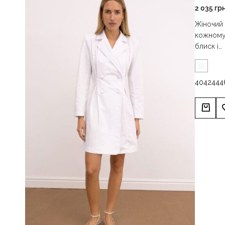
2 035
гр
Жіночий 
кожному 
блиск і…
40
42
44
4