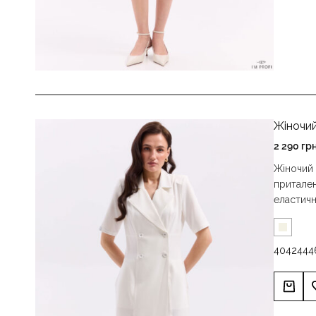
Жіночий
2 290
гр
Жіночий 
притален
еластич
40
42
44
4