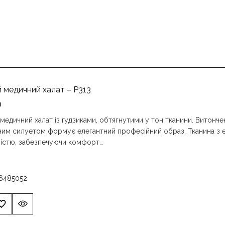
 медичний халат – P313
н
медичний халат із ґудзиками, обтягнутими у тон тканини. Витонче
им силуетом формує елегантний професійний образ. Тканина з ел
ністю, забезпечуючи комфорт…
6
48
50
52