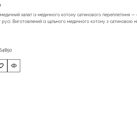
н
медичний халат із медичного котону сатинового переплетіння — с
русі. Виготовлений із щільного медичного котону з сатиновою н
6
48
50