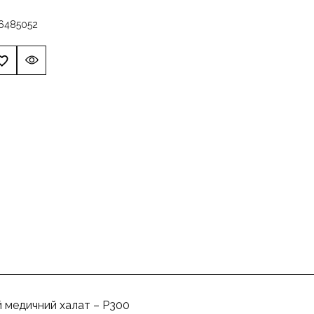
6
48
50
52
 медичний халат – P300