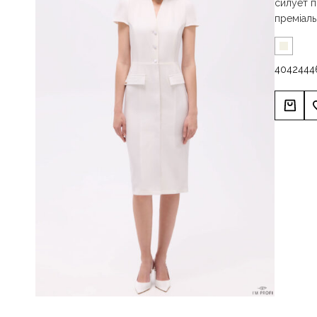
силует п
преміаль
40
42
44
4