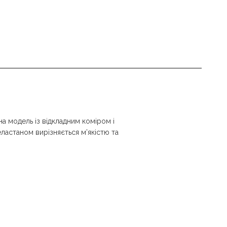
на модель із відкладним коміром і
астаном вирізняється м’якістю та