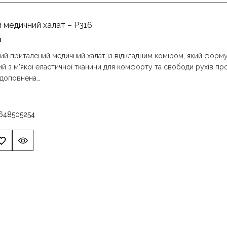
 медичний халат – P316
н
ий приталений медичний халат із відкладним коміром, який форму
й з м’якої еластичної тканини для комфорту та свободи рухів про
 доповнена…
6
48
50
52
54