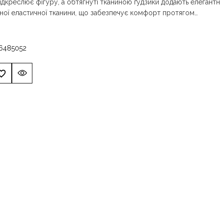
ідкреслює фігуру, а обтягнуті тканиною ґудзики додають елегантн
ної еластичної тканини, що забезпечує комфорт протягом…
6
48
50
52