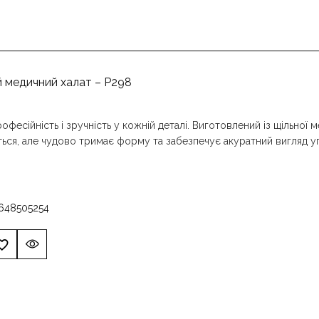
 медичний халат – P298
рофесійність і зручність у кожній деталі. Виготовлений із щільної 
ться, але чудово тримає форму та забезпечує акуратний вигляд
6
48
50
52
54