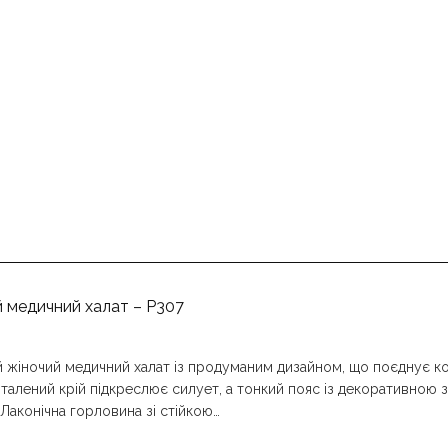
 медичний халат – P307
 жіночий медичний халат із продуманим дизайном, що поєднує ко
талений крій підкреслює силует, а тонкий пояс із декоративною 
 Лаконічна горловина зі стійкою…