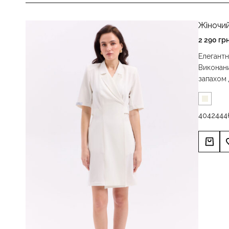
Жіночий
2 290
гр
Елегантн
Виконани
запахом
40
42
44
4