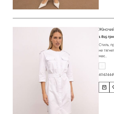
Жіночий
1 815
грн
Cтиль, п
не тягне
має…
40
42
44
4