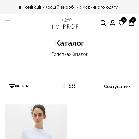
в номінації «Кращій виробник медичного одягу»
0
0
Пошук
Особист
Спис
Ко
кабінет
бажа
Каталог
Головна
Каталог
ФІЛЬТР
Сортувати