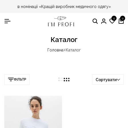
в номінації «Кращій виробник медичного одягу»
0
0
Пошук
Особист
Спис
Ко
кабінет
бажа
Каталог
Головна
Каталог
ФІЛЬТР
Сортувати