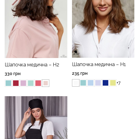
Шапочка медична – H1
Шапочка медична – H2
235
грн
330
грн
+7