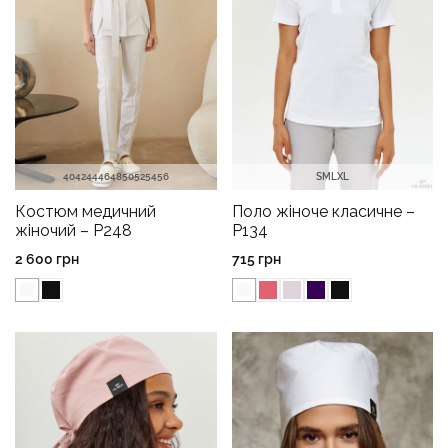
40
42
44
46
48
50
52
54
56
S
M
L
XL
Костюм медичний
Поло жіноче класичне –
жіночий – P248
P134
2 600
грн
715
грн